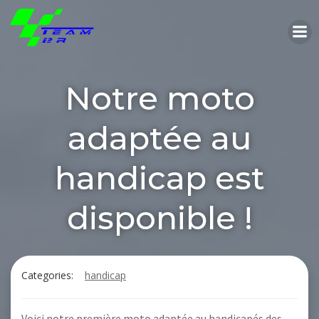
Aller
au
contenu
Notre moto
adaptée au
handicap est
disponible !
Categories:
handicap
Voici notre première moto adaptée au handicapés des