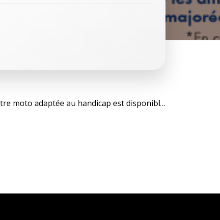
gation
Notre moto adaptée au handicap est disponible !
cle