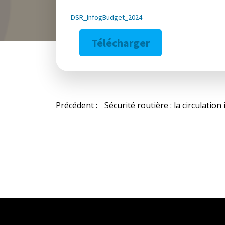
DSR_InfogBudget_2024
Télécharger
Navigation
Précédent :
de
l’article