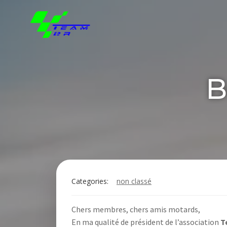
Aller
au
contenu
B
Categories:
non classé
Chers membres, chers amis motards,
En ma qualité de président de l’association
T