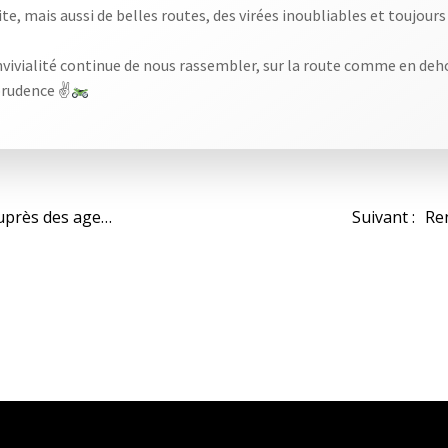
te, mais aussi de belles routes, des virées inoubliables et toujou
convivialité continue de nous rassembler, sur la route comme en deh
 prudence ✌
Navi
Action de prévention routière auprès des agents SNCF : une journée dédiée à la sécurité de tous les usagers
Suivant :
de
l’arti