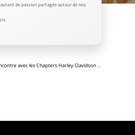
rs autant de passion partagée autour de nos
ors.
gation
Rencontre avec les Chapters Harley-Davidson de Bordeaux : sécurité et partage autour de la passion moto
cle