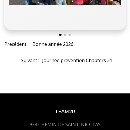
Navigation
Précédent :
Bonne année 2026 !
de
Navigation
Suivant :
Journée prévention Chapters 31
l’article
de
l’article
TEAM2R
934 CHEMIN DE SAINT-NICOLAS