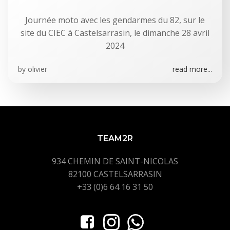
Journée moto avec les gendarmes du 82, sur le
site du CIEC à Castelsarrasin, le dimanche 28 avril
2024
by
olivier
read more...
TEAM2R
934 CHEMIN DE SAINT-NICOLAS
82100 CASTELSARRASIN
+33 (0)6 64 16 31 50